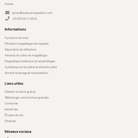
France
lpirez@eclipsemagnetics.com
+33 (0)3 20 17 26 91
Informations
À propos de nous
Filtration magnétique des liquides
Séparation et détection
Aimants et outils de magnétique
Magnetique matériaux et assemblages
Systèmes porte-pièce et aimants plats
Aimant de levage et manutention
Liens utiles
Obtenir un devis gratuit
Télécharger une brochure gratuite
Contacter
Industries
Études de cas
Sitemap
Réseaux sociaux