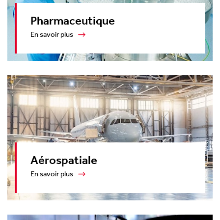
Aimants et outils de magnétique
Contacter
Pharmaceutique
Notre vision et nos valeurs
Guides
En savoir plus
Magnetique matériaux et assemblages
Valoriser nos collaborateurs
Webinaires
Systèmes porte-pièce et aimants plats
Notre parcours vers la neutralité carbone
Aimant de levage et manutention
Aérospatiale
En savoir plus