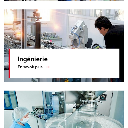
Ingénierie
En savoir plus
Produits
Services
Industries
Filtration magnétique des liquides
Études de cas
Audit sur site
Société
Actualités
Séparation et détection
Centre Vidéo
À propos de nous
Ressources