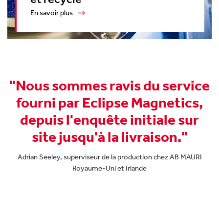
En savoir plus
vice
"Je n'ai pas les mots pour dire à quel po
cette unité de filtration magnétique 
ics,
facilité nos opérations. Elle a vraimen
sur
répondu à notre problématique et a
"
dépassé toutes nos attentes. Elle a rég
un problème vieux de 30 ans !"
 MAURI
Chef du service de l'entretien chez EXL Tube (Steel Ventur