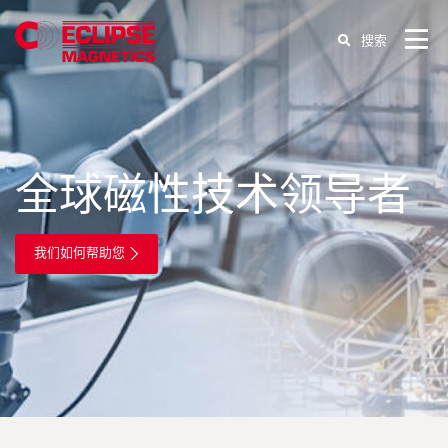
行业参考
搜索
应用案例
磁性过滤系统
资源中心
产品视频
公司介绍
异物分离系统
新闻资讯
联系我们
全球磁性技术领导者
关于我们
磁性起重与搬运设备
工作机会
标准磁铁和磁性工具
我们如何帮助您
磁性吸盘
管道过滤
定制磁铁设计